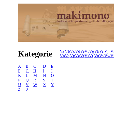
Kategorie
Va
Vb
Vc
Vd
Ve
Vf
Vg
Vh
Vi
Vj
V
Vn
Vo
Vp
Vq
Vr
Vs
Vt
Vu
Vv
Vw
V
A
B
C
D
E
F
G
H
I
J
K
L
M
N
O
P
Q
R
S
T
U
V
W
X
Y
Z
0