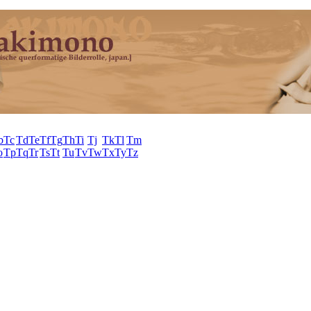
b
Tc
Td
Te
Tf
Tg
Th
Ti
Tj
Tk
Tl
Tm
o
Tp
Tq
Tr
Ts
Tt
Tu
Tv
Tw
Tx
Ty
Tz