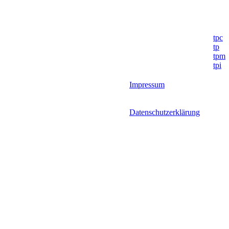
tpc
tp
tpm
tpi
Impressum
Datenschutzerklärung