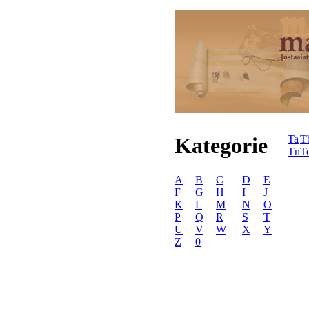
Kategorie
Ta
T
Tn
T
A
B
C
D
E
F
G
H
I
J
K
L
M
N
O
P
Q
R
S
T
U
V
W
X
Y
Z
0