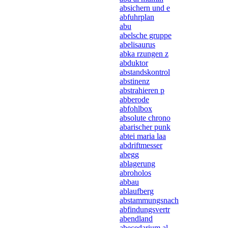
absichern und e
abfuhrplan
abu
abelsche gruppe
abelisaurus
abka rzungen z
abduktor
abstandskontrol
abstinenz
abstrahieren p
abberode
abfohlbox
absolute chrono
abarischer punk
abtei maria laa
abdriftmesser
abegg
ablagerung
abroholos
abbau
ablaufberg
abstammungsnach
abfindungsvertr
abendland
abecedarium al