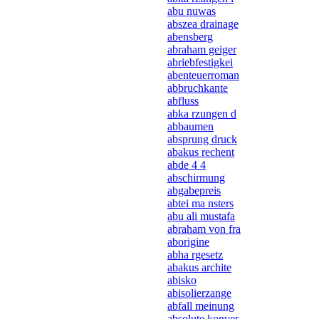
abu nuwas
abszea drainage
abensberg
abraham geiger
abriebfestigkei
abenteuerroman
abbruchkante
abfluss
abka rzungen d
abbaumen
absprung druck
abakus rechent
abde 4 4
abschirmung
abgabepreis
abtei ma nsters
abu ali mustafa
abraham von fra
aborigine
abha rgesetz
abakus archite
abisko
abisolierzange
abfall meinung
absolute konver