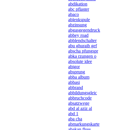
abdikation
abc pflaster
abaco
ablenkspule
abzinsung
abgasgegendruck
abbey road
abblendschalter
abu ghuraib gef
abscha pfungspr
abka rzungen o
absolute idee
abigor
absprung
abba album
abbasi
abbrand
abbildungsgleic
abbruchcode
absatzwege
abd al aziz al
abd 1
aba cha
abmarkungskarte
abakan fluss