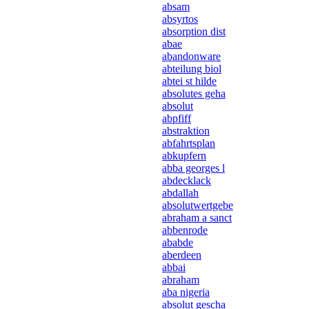
absam
absyrtos
absorption dist
abae
abandonware
abteilung biol
abtei st hilde
absolutes geha
absolut
abpfiff
abstraktion
abfahrtsplan
abkupfern
abba georges l
abdecklack
abdallah
absolutwertgebe
abraham a sanct
abbenrode
ababde
aberdeen
abbai
abraham
aba nigeria
absolut gescha