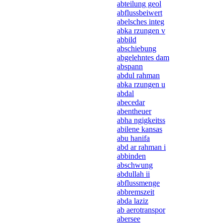
abteilung geol
abflussbeiwert
abelsches integ
abka rzungen v
abbild
abschiebung
abgelehntes dam
abspann
abdul rahman
abka rzungen u
abdal
abecedar
abentheuer
abha ngigkeitss
abilene kansas
abu hanifa
abd ar rahman i
abbinden
abschwung
abdullah ii
abflussmenge
abbremszeit
abda laziz
ab aerotranspor
abersee