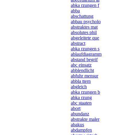
abka rzungen f
abba
abschattung
abbau psycholo
abstraktes mat
absolutes phil
abgeleitete que
abstract
abka rzungen s
ablaufdiagramm
abstand begrif
abc einsatz
abblendlicht
abfuhr mensur
abbla ttern
abgleich
abka rzungen b
abka rzung
abc staaten
abort
abundanz
abstrakte maler
abakus
abdampfen