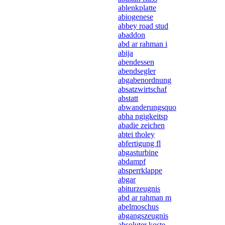
ablenkplatte
abiogenese
abbey road stud
abaddon
abd ar rahman i
abija
abendessen
abendsegler
abgabenordnung
absatzwirtschaf
abstatt
abwanderungsquo
abha ngigkeitsp
abadie zeichen
abtei tholey
abfertigung fl
abgasturbine
abdampf
absperrklappe
abgar
abiturzeugnis
abd ar rahman m
abelmoschus
abgangszeugnis
absoluter koste