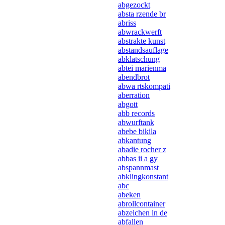
abgezockt
absta rzende br
abriss
abwrackwerft
abstrakte kunst
abstandsauflage
abklatschung
abtei marienma
abendbrot
abwa rtskompati
aberration
abgott
abb records
abwurftank
abebe bikila
abkantung
abadie rocher z
abbas ii a gy
abspannmast
abklingkonstant
abc
abeken
abrollcontainer
abzeichen in de
abfallen