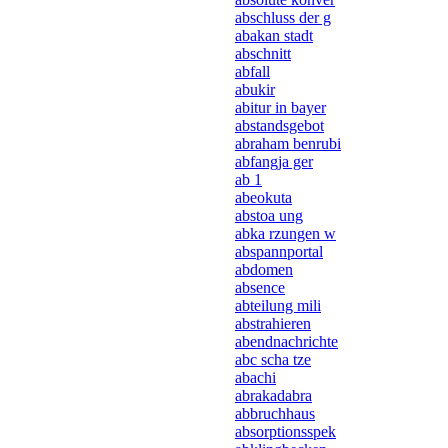
abschluss der g
abakan stadt
abschnitt
abfall
abukir
abitur in bayer
abstandsgebot
abraham benrubi
abfangja ger
ab 1
abeokuta
abstoa ung
abka rzungen w
abspannportal
abdomen
absence
abteilung mili
abstrahieren
abendnachrichte
abc scha tze
abachi
abrakadabra
abbruchhaus
absorptionsspek