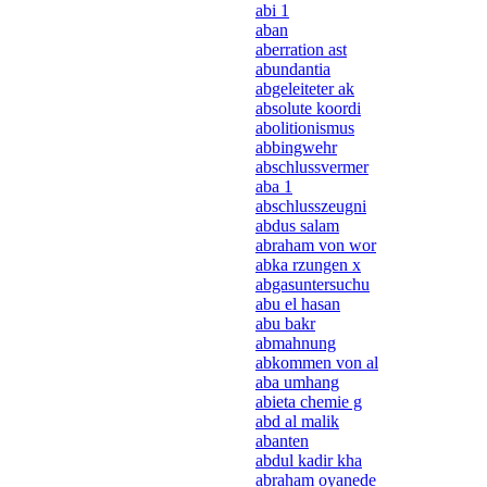
abi 1
aban
aberration ast
abundantia
abgeleiteter ak
absolute koordi
abolitionismus
abbingwehr
abschlussvermer
aba 1
abschlusszeugni
abdus salam
abraham von wor
abka rzungen x
abgasuntersuchu
abu el hasan
abu bakr
abmahnung
abkommen von al
aba umhang
abieta chemie g
abd al malik
abanten
abdul kadir kha
abraham oyanede