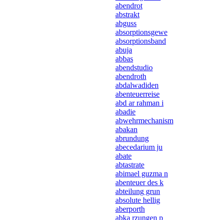
abendrot
abstrakt
abguss
absorptionsgewe
absorptionsband
abuja
abbas
abendstudio
abendroth
abdalwadiden
abenteuerreise
abd ar rahman i
abadie
abwehrmechanism
abakan
abrundung
abecedarium ju
abate
abtastrate
abimael guzma n
abenteuer des k
abteilung grun
absolute hellig
aberporth
abka rzungen p