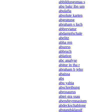
abbildungsmaa s
abu bakr ibn um
abulafia
absolute karten
abgratung
abraham s luch
abbreviatur
abdampfschale
abelitz
abha ren
abszess
abbruch
ablation
abc analyse
abitur in tha r
abraham b jeho
abaissa
abs
abu yahia
abschreibung
abrosaurus
abtei gra ssau
abendgymnasium
abdeckschablone
abstandsklassif