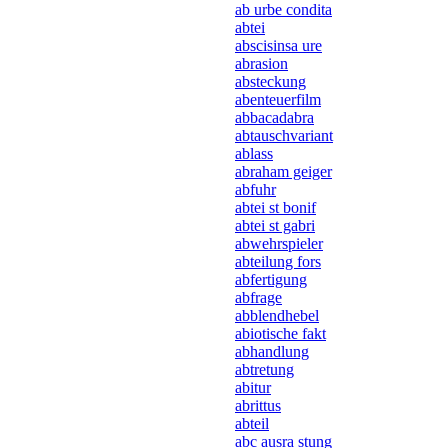
ab urbe condita
abtei
abscisinsa ure
abrasion
absteckung
abenteuerfilm
abbacadabra
abtauschvariant
ablass
abraham geiger
abfuhr
abtei st bonif
abtei st gabri
abwehrspieler
abteilung fors
abfertigung
abfrage
abblendhebel
abiotische fakt
abhandlung
abtretung
abitur
abrittus
abteil
abc ausra stung