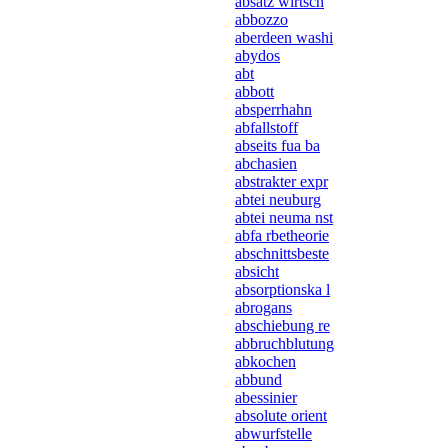
absatz wirtsch
abbozzo
aberdeen washi
abydos
abt
abbott
absperrhahn
abfallstoff
abseits fua ba
abchasien
abstrakter expr
abtei neuburg
abtei neuma nst
abfa rbetheorie
abschnittsbeste
absicht
absorptionska l
abrogans
abschiebung re
abbruchblutung
abkochen
abbund
abessinier
absolute orient
abwurfstelle