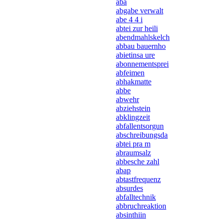
aba
abgabe verwalt
abe 4 4 i
abtei zur heili
abendmahlskelch
abbau bauernho
abietinsa ure
abonnementsprei
abfeimen
abhakmatte
abbe
abwehr
abziehstein
abklingzeit
abfallentsorgun
abschreibungsda
abtei pra m
abraumsalz
abbesche zahl
abap
abtastfrequenz
absurdes
abfalltechnik
abbruchreaktion
absinthiin