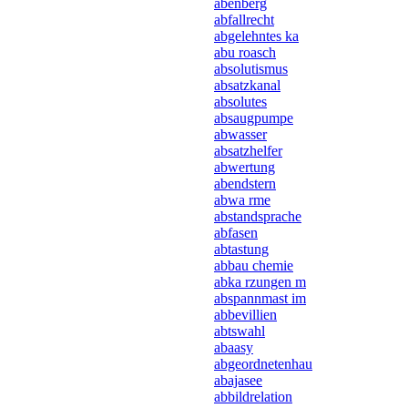
abenberg
abfallrecht
abgelehntes ka
abu roasch
absolutismus
absatzkanal
absolutes
absaugpumpe
abwasser
absatzhelfer
abwertung
abendstern
abwa rme
abstandsprache
abfasen
abtastung
abbau chemie
abka rzungen m
abspannmast im
abbevillien
abtswahl
abaasy
abgeordnetenhau
abajasee
abbildrelation