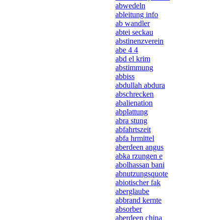
abwedeln
ableitung info
ab wandler
abtei seckau
abstinenzverein
abe 4 4
abd el krim
abstimmung
abbiss
abdullah abdura
abschrecken
abalienation
abplattung
abra stung
abfahrtszeit
abfa hrmittel
aberdeen angus
abka rzungen e
abolhassan bani
abnutzungsquote
abiotischer fak
aberglaube
abbrand kernte
absorber
aberdeen china