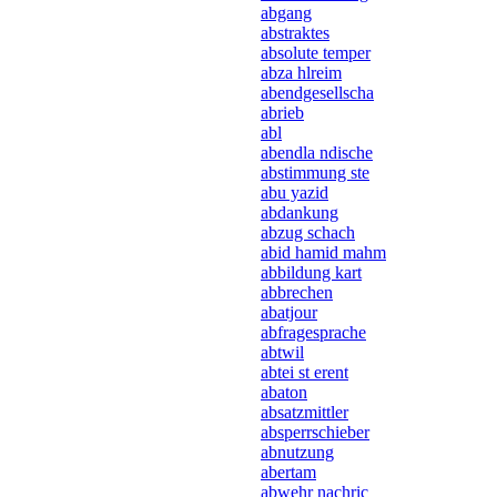
abgang
abstraktes
absolute temper
abza hlreim
abendgesellscha
abrieb
abl
abendla ndische
abstimmung ste
abu yazid
abdankung
abzug schach
abid hamid mahm
abbildung kart
abbrechen
abatjour
abfragesprache
abtwil
abtei st erent
abaton
absatzmittler
absperrschieber
abnutzung
abertam
abwehr nachric