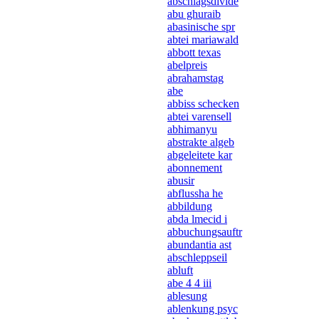
abschlagsdivide
abu ghuraib
abasinische spr
abtei mariawald
abbott texas
abelpreis
abrahamstag
abe
abbiss schecken
abtei varensell
abhimanyu
abstrakte algeb
abgeleitete kar
abonnement
abusir
abflussha he
abbildung
abda lmecid i
abbuchungsauftr
abundantia ast
abschleppseil
abluft
abe 4 4 iii
ablesung
ablenkung psyc