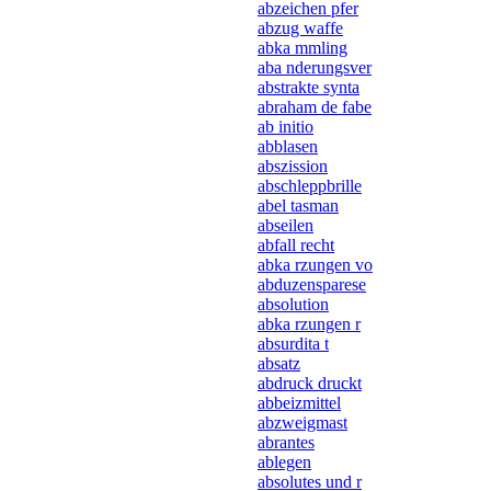
abzeichen pfer
abzug waffe
abka mmling
aba nderungsver
abstrakte synta
abraham de fabe
ab initio
abblasen
abszission
abschleppbrille
abel tasman
abseilen
abfall recht
abka rzungen vo
abduzensparese
absolution
abka rzungen r
absurdita t
absatz
abdruck druckt
abbeizmittel
abzweigmast
abrantes
ablegen
absolutes und r