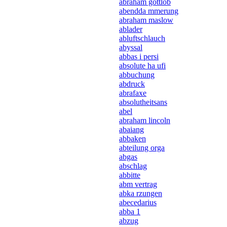
abraham gottlob
abendda mmerung
abraham maslow
ablader
abluftschlauch
abyssal
abbas i persi
absolute ha ufi
abbuchung
abdruck
abrafaxe
absolutheitsans
abel
abraham lincoln
abaiang
abbaken
abteilung orga
abgas
abschlag
abbitte
abm vertrag
abka rzungen
abecedarius
abba 1
abzug