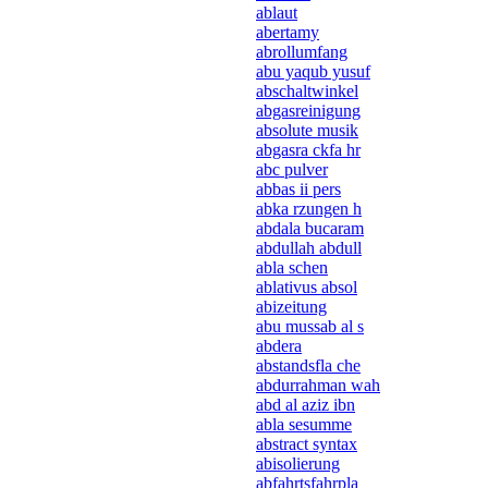
ablaut
abertamy
abrollumfang
abu yaqub yusuf
abschaltwinkel
abgasreinigung
absolute musik
abgasra ckfa hr
abc pulver
abbas ii pers
abka rzungen h
abdala bucaram
abdullah abdull
abla schen
ablativus absol
abizeitung
abu mussab al s
abdera
abstandsfla che
abdurrahman wah
abd al aziz ibn
abla sesumme
abstract syntax
abisolierung
abfahrtsfahrpla