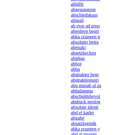
abhilfe
abgegangene
abschiedskuss
abigail
ab esse ad poss
aberdeen begri
abka rzungen g
absoluter betra
abenaki
absetzbecken
abidjan
abbot
abba
abstrakter begr
abstraktionspri
abu musab al za
abhidamma
abschnittsbevol
abdruck geolog
absolute identi
abd el kader
abgabe
absatzlogistik
abka rzungen y
abd al mumin