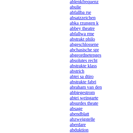
ablenkfrequenz
abulie
abfallba rse
absatzzeichen
abka rzungen k
abbey theatre
abfallwa rme
abstrakt philo
abgeschlossene
abchasische spr
abgeordnetenges
absolutes recht
abstrakte klass
abstrich
abtei sa dtiro
abstrakte fabri
abraham van den
abbiegestrom
abtei weingarte
absurdes theate
absage
abendblatt
abzweigstelle
aberdare
abduktion