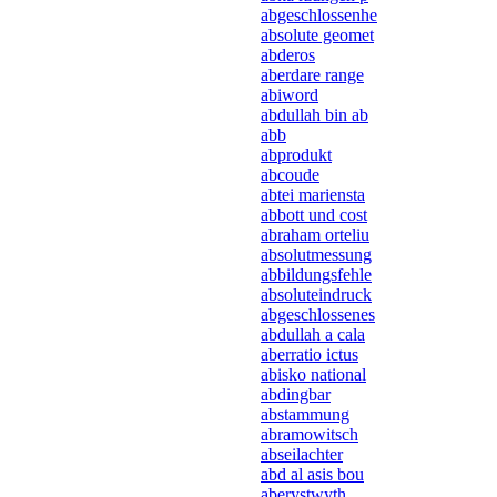
abgeschlossenhe
absolute geomet
abderos
aberdare range
abiword
abdullah bin ab
abb
abprodukt
abcoude
abtei mariensta
abbott und cost
abraham orteliu
absolutmessung
abbildungsfehle
absoluteindruck
abgeschlossenes
abdullah a cala
aberratio ictus
abisko national
abdingbar
abstammung
abramowitsch
abseilachter
abd al asis bou
aberystwyth