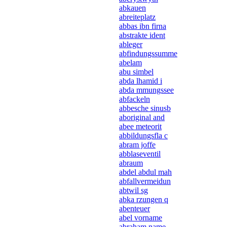
abkauen
abreiteplatz
abbas ibn firna
abstrakte ident
ableger
abfindungssumme
abelam
abu simbel
abda lhamid i
abda mmungssee
abfackeln
abbesche sinusb
aboriginal and
abee meteorit
abbildungsfla c
abram joffe
abblaseventil
abraum
abdel abdul mah
abfallvermeidun
abtwil sg
abka rzungen q
abenteuer
abel vorname
abraham name