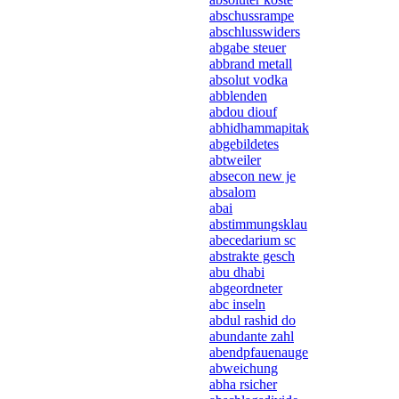
abschussrampe
abschlusswiders
abgabe steuer
abbrand metall
absolut vodka
abblenden
abdou diouf
abhidhammapitak
abgebildetes
abtweiler
absecon new je
absalom
abai
abstimmungsklau
abecedarium sc
abstrakte gesch
abu dhabi
abgeordneter
abc inseln
abdul rashid do
abundante zahl
abendpfauenauge
abweichung
abha rsicher