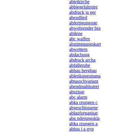
abteikirche
abbiegefahrstre
abdruck ja ger
abendlied
abfertigungsste
abwehrender bra
abilene
abc waffen
abstimmungskart
abwettern
abdachung
abdruck archa
abfallgrube
abbau bergbau
ablenkungsmana
abtauschvariant
abendmahlsstrei
abszisse
abc alarm
abka rzungen c
abgeschlossene
ablauforganisat
aba nderungskla
abka rzungen a
abbas i a gyp