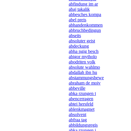
abfindung im ar
abaj takalik
abbesches kompa
abel preis
abhandenkommen
abbruchbedingun
abseits
absoluter geist
abdeckung
abha ngig besch
abigor mytholo
abodriten volk
absolute wahlmo
abdallah ibn hu
abstammungsbewe
abraham de moiv
abbeville
abka rzungen t
abencerragen
abtei hersfeld
ablenkmagnet
absolvent
abfraa tag
abbildungsregis
abka rzungen i