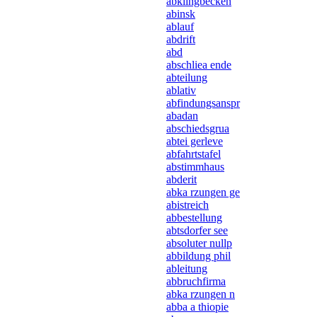
abklingbecken
abinsk
ablauf
abdrift
abd
abschliea ende
abteilung
ablativ
abfindungsanspr
abadan
abschiedsgrua
abtei gerleve
abfahrtstafel
abstimmhaus
abderit
abka rzungen ge
abistreich
abbestellung
abtsdorfer see
absoluter nullp
abbildung phil
ableitung
abbruchfirma
abka rzungen n
abba a thiopie