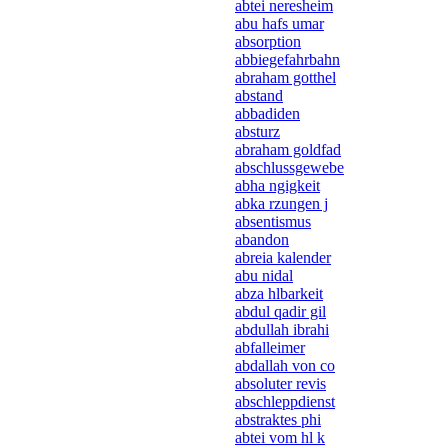
abtei neresheim
abu hafs umar
absorption
abbiegefahrbahn
abraham gotthel
abstand
abbadiden
absturz
abraham goldfad
abschlussgewebe
abha ngigkeit
abka rzungen j
absentismus
abandon
abreia kalender
abu nidal
abza hlbarkeit
abdul qadir gil
abdullah ibrahi
abfalleimer
abdallah von co
absoluter revis
abschleppdienst
abstraktes phi
abtei vom hl k