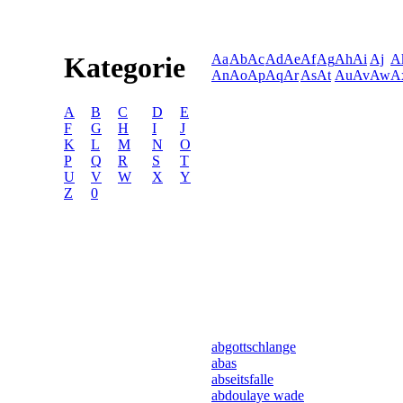
Kategorie
Aa
Ab
Ac
Ad
Ae
Af
Ag
Ah
Ai
Aj
A
An
Ao
Ap
Aq
Ar
As
At
Au
Av
Aw
A
A
B
C
D
E
F
G
H
I
J
K
L
M
N
O
P
Q
R
S
T
U
V
W
X
Y
Z
0
abgottschlange
abas
abseitsfalle
abdoulaye wade