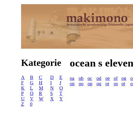
Kategorie
ocean s eleve
A
B
C
D
E
oa
ob
oc
od
oe
of
og
o
F
G
H
I
J
on
oo
op
oq
or
os
ot
o
K
L
M
N
O
P
Q
R
S
T
U
V
W
X
Y
Z
0